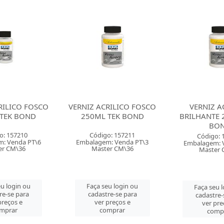
RILICO FOSCO
VERNIZ ACRILICO
VERNIZ COU
TEK BOND
BRILHANTE 250ML TEK
100ML A
BOND
o: 157211
Código: 
Código: 157214
: Venda PT\3
Embalagem: 
Embalagem: Venda PT\3
er CM\36
Master 
Master CM\36
u login ou
Faça seu 
Faça seu login ou
re-se para
cadastre-
cadastre-se para
preços e
ver pre
ver preços e
mprar
comp
comprar