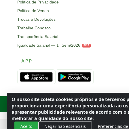
Política de Privacidade
Política de Venda
Trocas e Devoluções
Trabalhe Conosco
Transparência Salarial
Igualdade Salarial — 1° Sem/2026
PDF
APP
O nosso site coleta cookies próprios e de terceiros 
Rod. SP-215, s/n, km 98 — Área Rural
·
Porto Ferreira
/
SP
·
BR
· CEP
proporcionar uma experiência personalizada ao us
apresentar publicidade relevante de acordo com o s
melhorar a qualidade do nosso site.
Aceito
Negar não essenciais
Preferências de