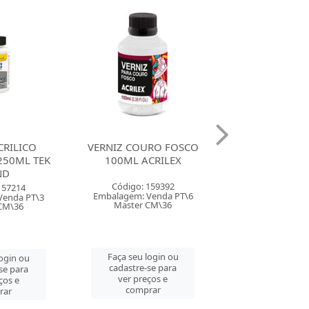
RO FOSCO
VERNIZ COURO
VERNIZ C
CRILEX
SEMIBRILHO 100ML
BRILHANTE 
ACRILEX
ACRILE
159392
Código: 159393
Código: 159
Venda PT\6
Embalagem: Venda PT\6
Embalagem: Ven
CM\36
Master CM\36
Master CM
login ou
Faça seu login ou
Faça seu log
se para
cadastre-se para
cadastre-se 
ços e
ver preços e
ver preços
rar
comprar
comprar