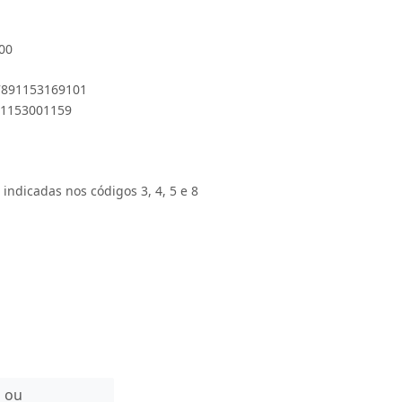
00
 7891153169101
891153001159
 indicadas nos códigos 3, 4, 5 e 8
n ou