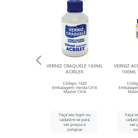
CRAQUELE 100ML
VERNIZ ACRILICO FOSCO
VERNIZ AC
ACRILEX
100ML TEK BOND
250ML 
ódigo: 1420
Código: 157210
Códig
gem: Venda CX\6
Embalagem: Venda PT\6
Embalagem
aster CX\6
Master CM\36
Mast
 seu login ou
Faça seu login ou
Faça se
astre-se para
cadastre-se para
cadast
er preços e
ver preços e
ver 
comprar
comprar
co