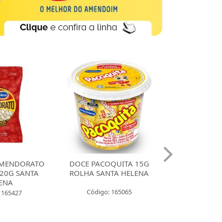
ACOQUITA 15G
DOCE PACOQUITA 18G
DOCE PA
SANTA HELENA
QUADRADA COM 12
18G QU
UNIDADES SANTA HELENA
igo: 165065
Código: 165431
Códi