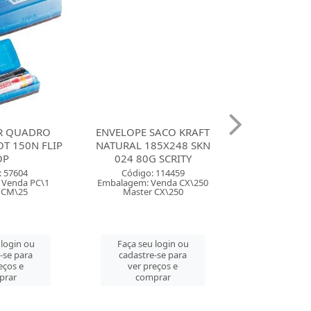
R QUADRO
ENVELOPE SACO KRAFT
CANETA MA
T 150N FLIP
NATURAL 185X248 SKN
LUMICOLOR S
OP
024 80G SCRITY
COM 60 
: 57604
Código: 114459
Código:
 Venda PC\1
Embalagem: Venda CX\250
Embalagem: 
 CM\25
Master CX\250
Master
 login ou
Faça seu login ou
Faça seu 
-se para
cadastre-se para
cadastre
eços e
ver preços e
ver pre
prar
comprar
comp