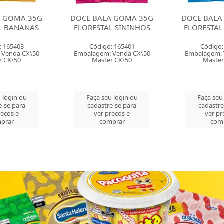
A GOMA 35G
DOCE BALA GOMA 35G
DOCE BALA 
L SININHOS
FLORESTAL URSINHOS
MOLE 100
FLOR
: 165401
Código: 165402
Código:
 Venda CX\50
Embalagem: Venda CX\50
Embalagem:
r CX\50
Master CX\50
Master
 login ou
Faça seu login ou
Faça seu
e-se para
cadastre-se para
cadastre
reços e
ver preços e
ver pr
prar
comprar
com