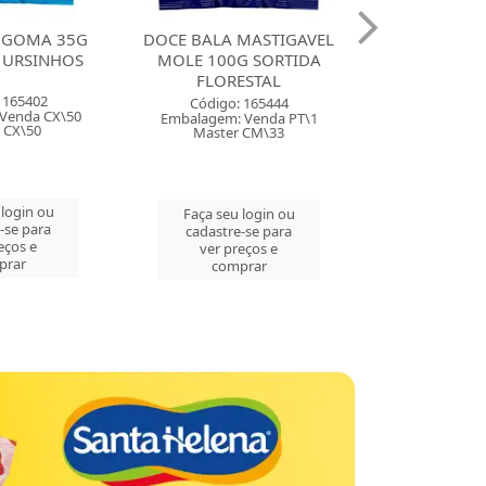
MASTIGAVEL
DOCE BALA MASTIGAVEL
DOCE BAL
G SORTIDA
ZOLLE 100G FRAMBOESA
BALINHA 49
ESTAL
FLORESTAL
MORANGO F
 165444
Código: 165443
Código:
 Venda PT\1
Embalagem: Venda PT\1
Embalagem: 
 CM\33
Master CM\33
Master 
 login ou
Faça seu login ou
Faça seu 
-se para
cadastre-se para
cadastre
eços e
ver preços e
ver pre
prar
comprar
comp