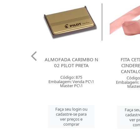
 120G SANTA
ALMOFADA CARIMBO N
FITA CE
X66 BRANCA
02 PILOT PRETA
CINDER
CANTAL
o: 38085
Código: 875
Código
 Venda PT\100
Embalagem: Venda PC\1
Embalagem: 
r PT\100
Master PC\1
Master
u login ou
Faça seu login ou
Faça seu
e-se para
cadastre-se para
cadastr
reços e
ver preços e
ver p
mprar
comprar
com