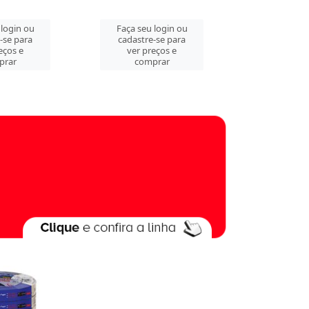
 seu login ou
Faça seu login ou
Faça 
stre-se para
cadastre-se para
cada
r preços e
ver preços e
ve
comprar
comprar