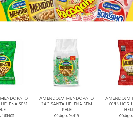
IM MENDORATO
AMENDOIM MENDORATO
DOCE P
NTA HELENA SEM
OVINHOS 120G SANTA
ROLHA 
PELE
HELENA
Cód
digo: 94419
Código: 165427