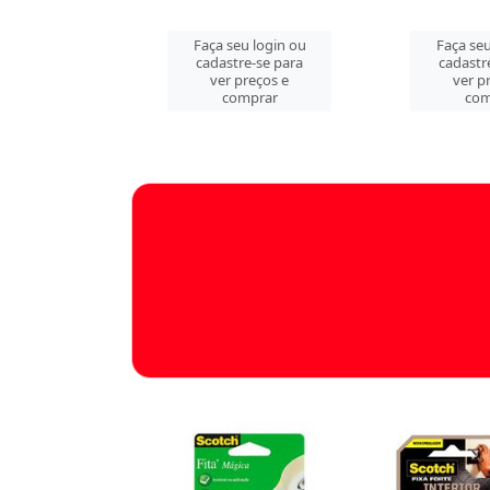
a seu login ou
Faça seu login ou
Faç
dastre-se para
cadastre-se para
cad
ver preços e
ver preços e
v
comprar
comprar