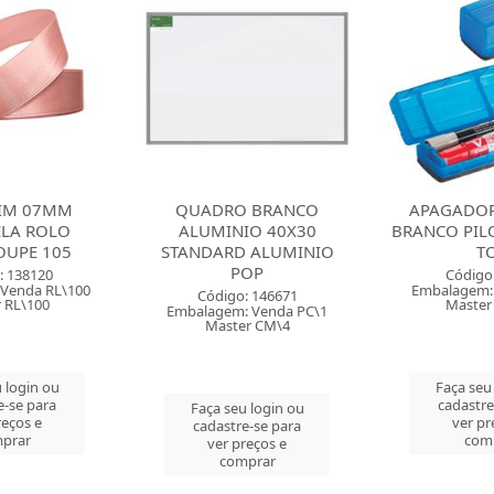
TIM 07MM
QUADRO BRANCO
APAGADO
ELA ROLO
ALUMINIO 40X30
BRANCO PILO
OUPE 105
STANDARD ALUMINIO
T
POP
: 138120
Código
Venda RL\100
Embalagem:
Código: 146671
 RL\100
Master
Embalagem: Venda PC\1
Master CM\4
 login ou
Faça seu
e-se para
cadastre
Faça seu login ou
reços e
ver pr
cadastre-se para
prar
com
ver preços e
comprar