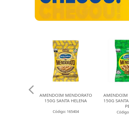
OIM MENDORATO
AMENDOIM MENDORATO
AMENDO
 SANTA HELENA
150G SANTA HELENA SEM
24G SA
PELE
digo: 165404
Código: 165405
Có