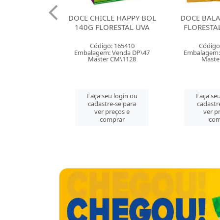
LE HAPPY BOL
DOCE BALA GOMA 35G
DOCE BAL
RESTAL UVA
FLORESTAL BANANAS
FLORESTA
: 165410
Código: 165403
Código
 Venda DP\47
Embalagem: Venda CX\50
Embalagem:
 CM\1128
Master CX\50
Maste
u login ou
Faça seu login ou
Faça seu
e-se para
cadastre-se para
cadastr
reços e
ver preços e
ver p
mprar
comprar
com