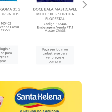
 GOMA 35G
DOCE BALA MASTIGAVEL
DOCE BALA 
 URSINHOS
MOLE 100G SORTIDA
ZOLLE 100G
FLORESTAL
FLORE
 165402
Código: 165444
Código:
Venda CX\50
Embalagem: Venda PT\1
Embalagem: 
 CX\50
Master CM\33
Master
 login ou
Faça seu login ou
Faça seu 
-se para
cadastre-se para
cadastre
eços e
ver preços e
ver pre
prar
comprar
comp