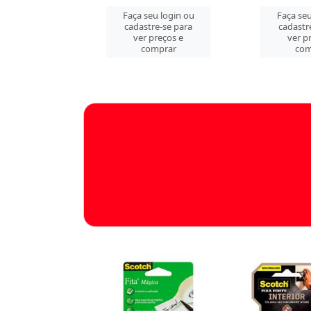
u login ou
Faça seu login ou
Faça seu
e-se para
cadastre-se para
cadastr
reços e
ver preços e
ver p
mprar
comprar
com