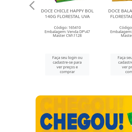
A BRAZILIAN
DOCE CHICLE HAPPY BOL
DOCE BAL
EE FLORESTAL
140G FLORESTAL UVA
FLORESTA
: 165407
Código: 165410
Código
 Venda DP\12
Embalagem: Venda DP\47
Embalagem:
r CX\144
Master CM\1128
Maste
u login ou
Faça seu login ou
Faça seu
e-se para
cadastre-se para
cadastr
reços e
ver preços e
ver p
mprar
comprar
com