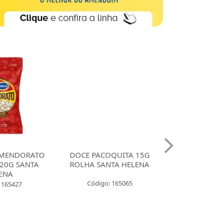
MENDORATO
DOCE PACOQUITA 15G
DOCE PACO
20G SANTA
ROLHA SANTA HELENA
QUADRADA
ENA
UNIDADES SA
Código: 165065
 165427
Código: