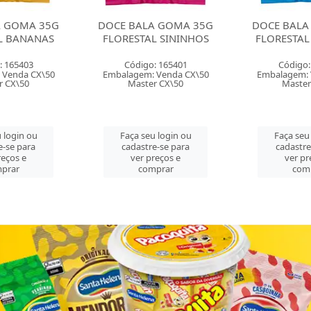
A GOMA 35G
DOCE BALA GOMA 35G
DOCE BALA
L BANANAS
FLORESTAL SININHOS
FLORESTAL
: 165403
Código: 165401
Código:
 Venda CX\50
Embalagem: Venda CX\50
Embalagem: 
r CX\50
Master CX\50
Master
 login ou
Faça seu login ou
Faça seu
e-se para
cadastre-se para
cadastre
reços e
ver preços e
ver pr
prar
comprar
com