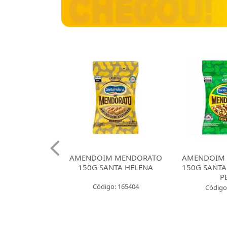
 CROKISSIMO
AMENDOIM MENDORATO
AMENDOIM
NTA HELENA
150G SANTA HELENA
150G SANTA
E CEBOLA
P
Código: 165404
: 165421
Código