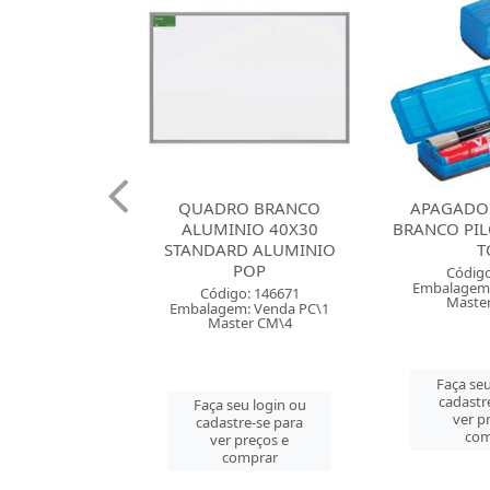
 CARIMBO N
QUADRO BRANCO
APAGADO
OT PRETA
ALUMINIO 40X30
BRANCO PIL
STANDARD ALUMINIO
T
POP
go: 875
Código
: Venda PC\1
Embalagem:
Código: 146671
er PC\1
Maste
Embalagem: Venda PC\1
Master CM\4
u login ou
Faça seu
e-se para
cadastr
Faça seu login ou
reços e
ver p
cadastre-se para
mprar
com
ver preços e
comprar