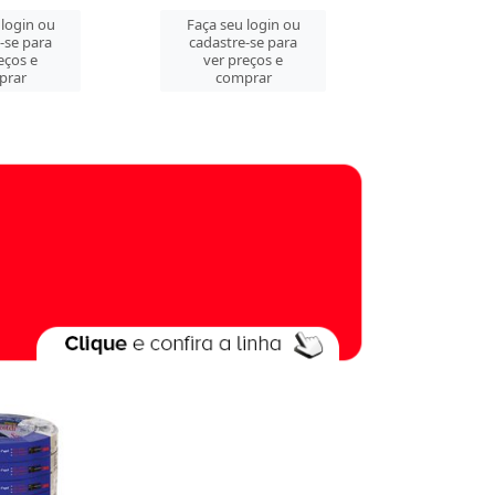
 login ou
Faça seu login ou
Faça seu 
-se para
cadastre-se para
cadastre
eços e
ver preços e
ver pre
prar
comprar
comp