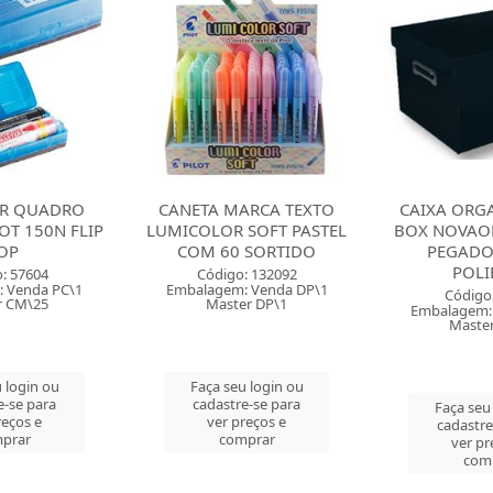
R QUADRO
CANETA MARCA TEXTO
CAIXA ORG
OT 150N FLIP
LUMICOLOR SOFT PASTEL
BOX NOVAO
OP
COM 60 SORTIDO
PEGADO
POLI
: 57604
Código: 132092
 Venda PC\1
Embalagem: Venda DP\1
Código
r CM\25
Master DP\1
Embalagem:
Maste
 login ou
Faça seu login ou
e-se para
cadastre-se para
Faça seu
reços e
ver preços e
cadastre
prar
comprar
ver pr
com