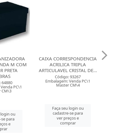
ANIZADORA
CAIXA CORRESPONDENCIA
MALETA PAST
NDA M COM
ACRILICA TRIPLA
ACP COM 6 2
R PRETA
ARTICULAVEL CRISTAL DE...
BRAS
Código:
Código: 93267
Embalagem: 
Embalagem: Venda PC\1
: 64880
Master
Master CM\4
 Venda PC\1
r CM\3
Faça seu 
Faça seu login ou
cadastre
cadastre-se para
 login ou
ver pre
ver preços e
-se para
comp
comprar
eços e
prar