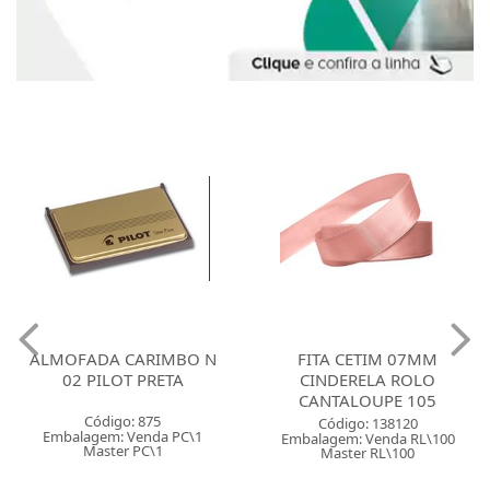
ALMOFADA CARIMBO N
FITA CETIM 07MM
02 PILOT PRETA
CINDERELA ROLO
CANTALOUPE 105
Código: 875
Código: 138120
Embalagem: Venda PC\1
Embalagem: Venda RL\100
Master PC\1
Master RL\100