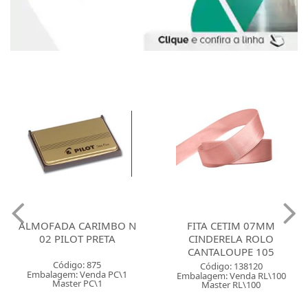
ALMOFADA CARIMBO N
FITA CETIM 07MM
02 PILOT PRETA
CINDERELA ROLO
CANTALOUPE 105
Código: 875
Código: 138120
Embalagem: Venda PC\1
Embalagem: Venda RL\100
Master PC\1
Master RL\100