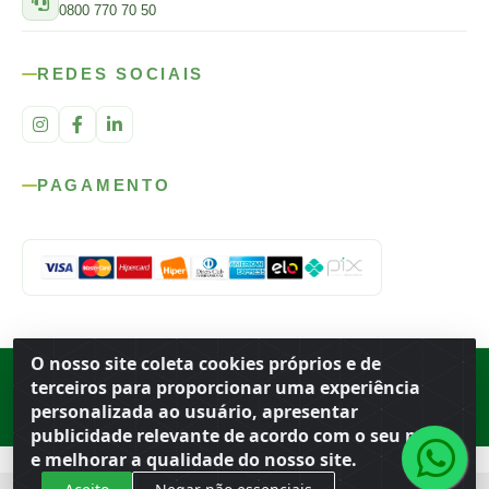
0800 770 70 50
REDES SOCIAIS
PAGAMENTO
O nosso site coleta cookies próprios e de
Rod. SP-215, s/n, km 98 — Área Rural
·
Porto Ferreira
/
SP
·
BR
· CEP
terceiros para proporcionar uma experiência
13.669-899
· CNPJ 56.679.863/0001-91
personalizada ao usuário, apresentar
© 2026 Atacado Ideal
publicidade relevante de acordo com o seu perfil
e melhorar a qualidade do nosso site.