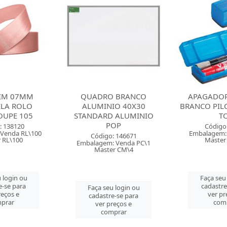
TIM 07MM
QUADRO BRANCO
APAGADO
ELA ROLO
ALUMINIO 40X30
BRANCO PILO
OUPE 105
STANDARD ALUMINIO
T
POP
: 138120
Código
Venda RL\100
Embalagem:
Código: 146671
 RL\100
Master
Embalagem: Venda PC\1
Master CM\4
 login ou
Faça seu
e-se para
cadastre
Faça seu login ou
reços e
ver pr
cadastre-se para
prar
com
ver preços e
comprar