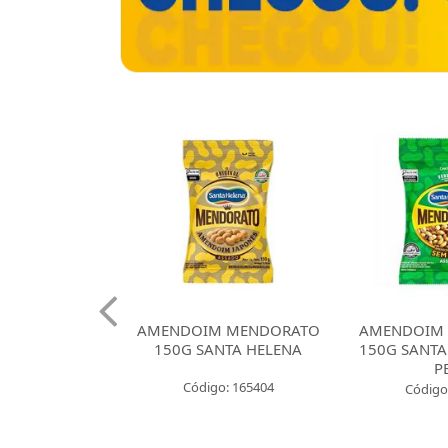
 CROKISSIMO
AMENDOIM MENDORATO
AMENDOIM
NTA HELENA
150G SANTA HELENA
150G SANTA
E CEBOLA
P
Código: 165404
: 165421
Código