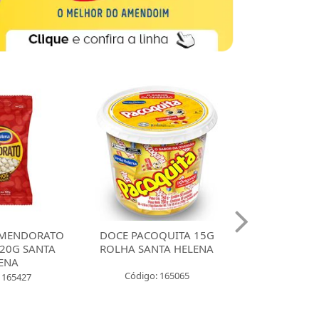
MENDORATO
DOCE PACOQUITA 15G
DOCE PACO
20G SANTA
ROLHA SANTA HELENA
QUADRADA
ENA
UNIDADES SA
Código: 165065
 165427
Código: