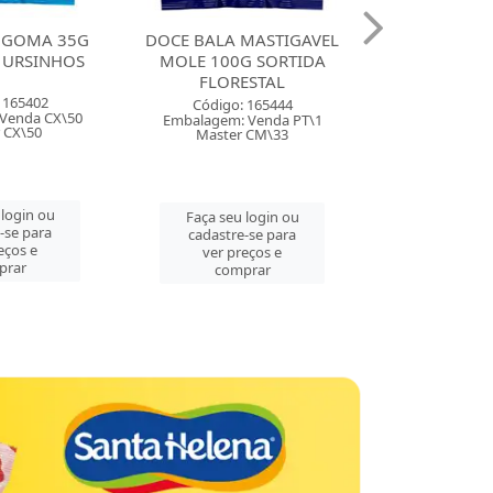
DOCE BALA MASTIGAVEL
DOCE BALA MASTIGAVEL
MOLE 100G SORTIDA
ZOLLE 100G FRAMBOESA
FLORESTAL
FLORESTAL
Código: 165444
Código: 165443
Embalagem: Venda PT\1
Embalagem: Venda PT\1
Master CM\33
Master CM\33
Faça seu login ou
Faça seu login ou
cadastre-se para
cadastre-se para
ver preços e
ver preços e
comprar
comprar