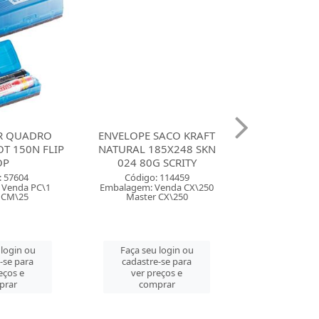
R QUADRO
ENVELOPE SACO KRAFT
CANETA MA
T 150N FLIP
NATURAL 185X248 SKN
LUMICOLOR S
OP
024 80G SCRITY
COM 60 
: 57604
Código: 114459
Código:
 Venda PC\1
Embalagem: Venda CX\250
Embalagem: 
 CM\25
Master CX\250
Master
 login ou
Faça seu login ou
Faça seu 
-se para
cadastre-se para
cadastre
eços e
ver preços e
ver pre
prar
comprar
comp