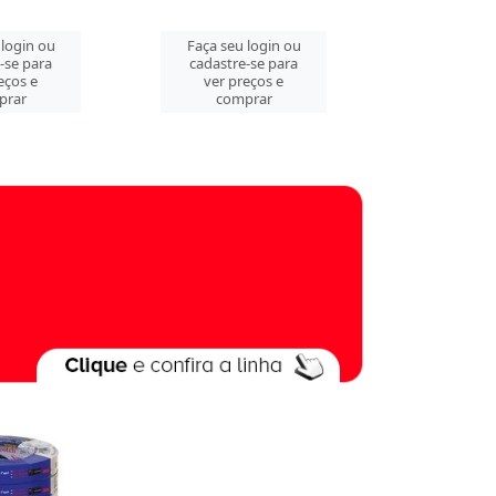
 login ou
Faça seu login ou
Faça seu 
-se para
cadastre-se para
cadastre
eços e
ver preços e
ver pre
prar
comprar
comp