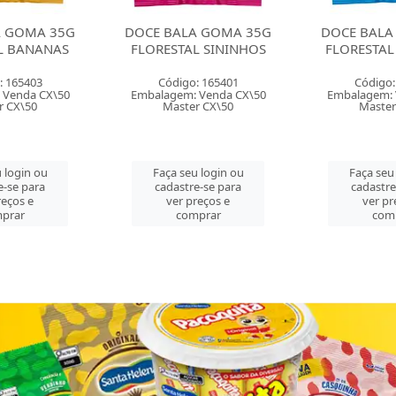
DOCE BALA GOMA 35G
DOCE BALA GOMA 35G
FLORESTAL SININHOS
FLORESTAL URSINHOS
Código: 165401
Código: 165402
Embalagem: Venda CX\50
Embalagem: Venda CX\50
Master CX\50
Master CX\50
Faça seu login ou
Faça seu login ou
cadastre-se para
cadastre-se para
ver preços e
ver preços e
comprar
comprar