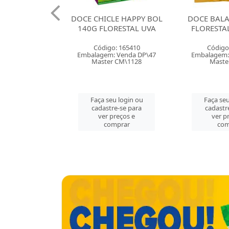
DOCE CHICLE HAPPY BOL
DOCE BALA GOMA 35G
140G FLORESTAL UVA
FLORESTAL BANANAS
Código: 165410
Código: 165403
Embalagem: Venda DP\47
Embalagem: Venda CX\50
Master CM\1128
Master CX\50
Faça seu login ou
Faça seu login ou
cadastre-se para
cadastre-se para
ver preços e
ver preços e
comprar
comprar