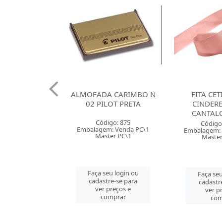
 120G SANTA
ALMOFADA CARIMBO N
FITA CE
X66 BRANCA
02 PILOT PRETA
CINDER
CANTAL
o: 38085
Código: 875
Código
 Venda PT\100
Embalagem: Venda PC\1
Embalagem: 
r PT\100
Master PC\1
Master
u login ou
Faça seu login ou
Faça seu
e-se para
cadastre-se para
cadastr
reços e
ver preços e
ver p
mprar
comprar
com