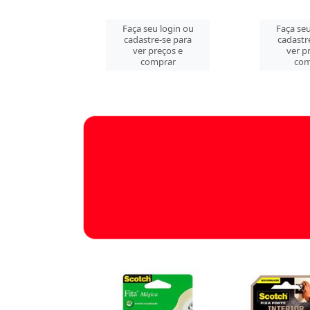
u login ou
Faça seu login ou
Faça seu
e-se para
cadastre-se para
cadastr
reços e
ver preços e
ver p
mprar
comprar
com