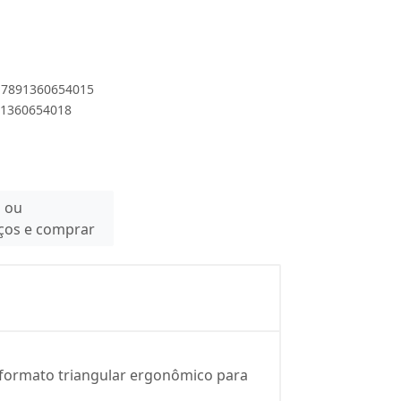
 17891360654015
891360654018
n ou
eços e comprar
e, formato triangular ergonômico para