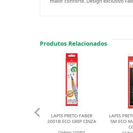
maior conforte. Design exclusivo Fabe
Produtos Relacionados
 PRETO FABER
LAPIS PRETO FABER
LAPIS PRE
1B ECO GRIP
2001B ECO GRIP CINZA
SM ECO M
ERMELHO
C
Código: 110401