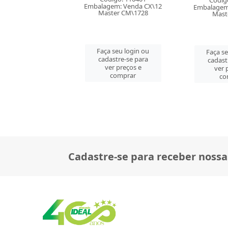
digo: 110397
Códig
Embalagem: Venda CX\12
em: Venda CX\12
Embalagem
Master CM\1728
ter CM\1728
Mast
Faça seu login ou
 seu login ou
Faça se
cadastre-se para
astre-se para
cadast
ver preços e
er preços e
ver 
comprar
comprar
co
Cadastre-se para receber nossa