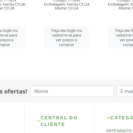
o: 111829
Código: 111830
Código: 
: Venda CX\36
Embalagem: Venda CX\24
Embalagem: V
er CX\36
Master CX\24
Master 
u login ou
Faça seu login ou
Faça seu 
re-se para
cadastre-se para
cadastre-
preços e
ver preços e
ver pre
mprar
comprar
comp
s ofertas!
CENTRAL DO
CATEG
CLIENTE
ARTESANATO