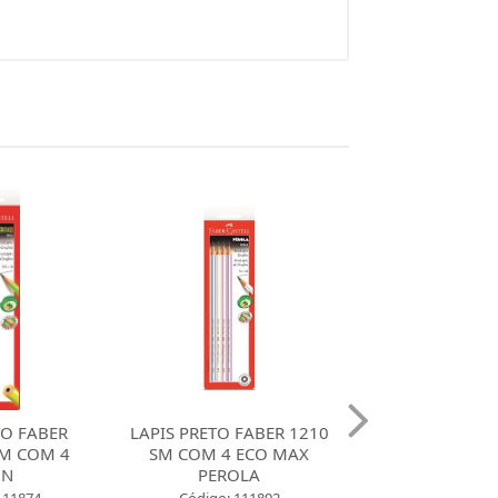
TO FABER
LAPIS PRETO FABER 1210
LAPIS PRETO F
SM COM 4
SM COM 4 ECO MAX
TABUAD
ON
PEROLA
Código: 12