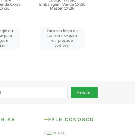
111874
Código: 111892
Embalagem: Vend
enda CX\36
Embalagem: Venda CX\36
Master CM\
CX\36
Master CX\36
Faça seu log
login ou
Faça seu login ou
cadastre-se 
se para
cadastre-se para
ver preços
ços e
ver preços e
comprar
rar
comprar
ORIAS
FALE CONOSCO
E-MAIL