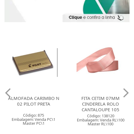
ALMOFADA CARIMBO N
FITA CETIM 07MM
02 PILOT PRETA
CINDERELA ROLO
CANTALOUPE 105
Código: 875
Código: 138120
Embalagem: Venda PC\1
Embalagem: Venda RL\100
Master PC\1
Master RL\100