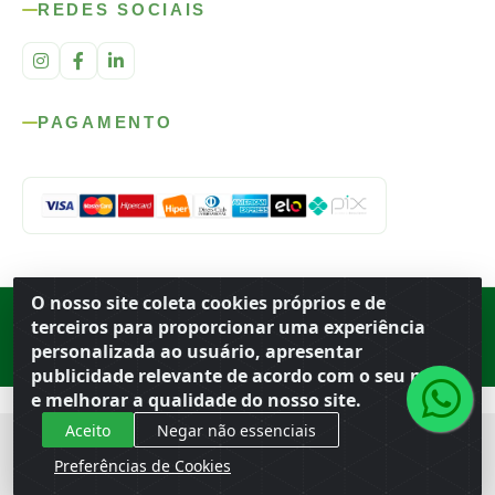
REDES SOCIAIS
PAGAMENTO
O nosso site coleta cookies próprios e de
Rod. SP-215, s/n, km 98 — Área Rural
·
Porto Ferreira
/
SP
·
BR
· CEP
terceiros para proporcionar uma experiência
13.669-899
· CNPJ 56.679.863/0001-91
personalizada ao usuário, apresentar
© 2026 Atacado Ideal
publicidade relevante de acordo com o seu perfil
e melhorar a qualidade do nosso site.
Aceito
Negar não essenciais
Preferências de Cookies