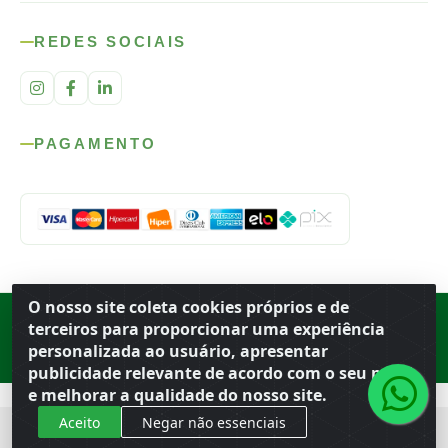
REDES SOCIAIS
PAGAMENTO
O nosso site coleta cookies próprios e de
Rod. SP-215, s/n, km 98 — Área Rural
·
Porto Ferreira
/
SP
·
BR
· CEP
terceiros para proporcionar uma experiência
13.669-899
· CNPJ 56.679.863/0001-91
personalizada ao usuário, apresentar
© 2026 Atacado Ideal
publicidade relevante de acordo com o seu perfil
e melhorar a qualidade do nosso site.
Aceito
Negar não essenciais