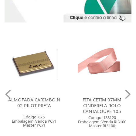
ALMOFADA CARIMBO N
FITA CETIM 07MM
02 PILOT PRETA
CINDERELA ROLO
CANTALOUPE 105
Código: 875
Código: 138120
Embalagem: Venda PC\1
Embalagem: Venda RL\100
Master PC\1
Master RL\100