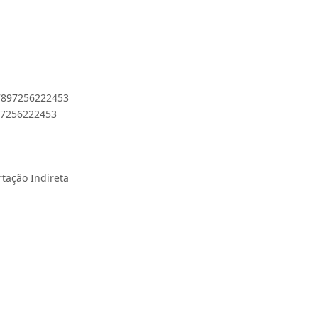
 7897256222453
897256222453
rtação Indireta