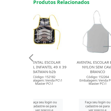
Produtos Relacionados
TAL ESCOLAR
AVENTAL ESCOLAR BEST
AVENTA
NFANTIL 49 X 39
NYLON SEM CAVA
LUXCEL INF
TMAN-b2b
BRANCO
MO
digo: 152182
Código: 152264
Códig
gem: Venda PC\1
Embalagem: Venda PC\1
Embalagem
aster PC\1
Master PC\1
Maste
 seu login ou
Faça seu login ou
Faça s
astre-se para
cadastre-se para
cadast
er preços e
ver preços e
ver 