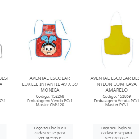
L ESCOLAR
AVENTAL ESCOLAR BEST
AVENTAL ES
ANTIL 49 X 39
NYLON COM CAVA
NYLON COM 
NICA
AMARELO
Código: 
o: 152268
Código: 152869
Embalagem: 
: Venda PC\1
Embalagem: Venda PC\1
Master
r CM\120
Master PC\1
Faça seu 
eu login ou
Faça seu login ou
cadastre-
re-se para
cadastre-se para
ver pre
preços e
ver preços e