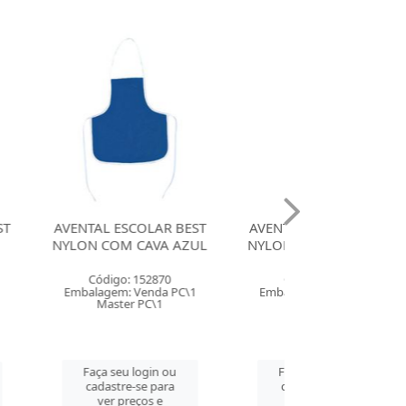
COLAR BEST
AVENTAL ESCOLAR BEST
AVENTAL ESCOL
CAVA AZUL
NYLON COM CAVA ROSA
NYLON COM CA
152870
Código: 152871
Código: 15
Venda PC\1
Embalagem: Venda PC\1
Embalagem: Ven
 PC\1
Master PC\1
Master PC
login ou
Faça seu login ou
Faça seu log
se para
cadastre-se para
cadastre-se 
ços e
ver preços e
ver preços