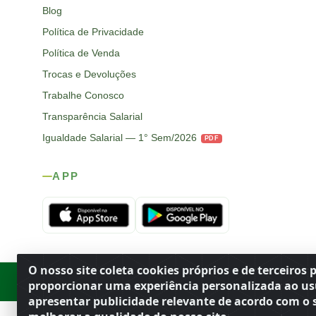
Blog
Política de Privacidade
Política de Venda
Trocas e Devoluções
Trabalhe Conosco
Transparência Salarial
Igualdade Salarial — 1° Sem/2026
PDF
APP
O nosso site coleta cookies próprios e de terceiros 
Rod. SP-215, s/n, km 98 — Área Rural
·
Porto Ferreira
/
SP
·
BR
· CEP
proporcionar uma experiência personalizada ao us
apresentar publicidade relevante de acordo com o s