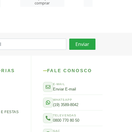
rar
comprar
comprar
ORIAS
FALE CONOSCO
E-MAIL
Enviar E-mail
WHATSAPP
(19) 3589-8042
E FESTAS
TELEVENDAS
0800 770 80 50
SAC