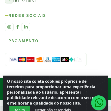
0800 770 70 50
REDES SOCIAIS
PAGAMENTO
O nosso site coleta cookies próprios e de
Rod. SP-215, s/n, km 98 — Área Rural
·
Porto Ferreira
/
SP
·
BR
· CEP
terceiros para proporcionar uma experiência
13.669-899
· CNPJ 56.679.863/0001-91
personalizada ao usuário, apresentar
© 2026 Atacado Ideal
publicidade relevante de acordo com o seu perfil
e melhorar a qualidade do nosso site.
Aceito
Negar não essenciais