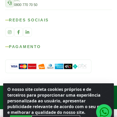
SAC
0800 770 70 50
REDES SOCIAIS
PAGAMENTO
O nosso site coleta cookies próprios e de
Rod. SP-215, s/n, km 98 — Área Rural
·
Porto Ferreira
/
SP
·
BR
· CEP
terceiros para proporcionar uma experiência
13.669-899
· CNPJ 56.679.863/0001-91
personalizada ao usuário, apresentar
© 2026 Atacado Ideal
publicidade relevante de acordo com o seu perfil
e melhorar a qualidade do nosso site.