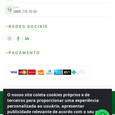
SAC
0800 770 70 50
REDES SOCIAIS
PAGAMENTO
O nosso site coleta cookies próprios e de
Rod. SP-215, s/n, km 98 — Área Rural
·
Porto Ferreira
/
SP
·
BR
· CEP
terceiros para proporcionar uma experiência
13.669-899
· CNPJ 56.679.863/0001-91
personalizada ao usuário, apresentar
© 2026 Atacado Ideal
publicidade relevante de acordo com o seu perfil