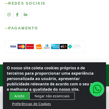
REDES SOCIAIS
PAGAMENTO
O nosso site coleta cookies próprios e de
Rod. SP-215, s/n, km 98 — Área Rural
·
Porto Ferreira
/
SP
·
BR
· CEP
terceiros para proporcionar uma experiência
13.669-899
· CNPJ 56.679.863/0001-91
personalizada ao usuário, apresentar
© 2026 Atacado Ideal
publicidade relevante de acordo com o seu perfil
e melhorar a qualidade do nosso site.
Aceito
Negar não essenciais
Preferências de Cookies