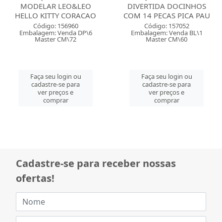
MODELAR LEO&LEO
DIVERTIDA DOCINHOS
HELLO KITTY CORACAO
COM 14 PECAS PICA PAU
Código: 156960
Código: 157052
Embalagem: Venda DP\6
Embalagem: Venda BL\1
Master CM\72
Master CM\60
Faça seu login ou
Faça seu login ou
cadastre-se para
cadastre-se para
ver preços e
ver preços e
comprar
comprar
Cadastre-se para receber nossas
ofertas!