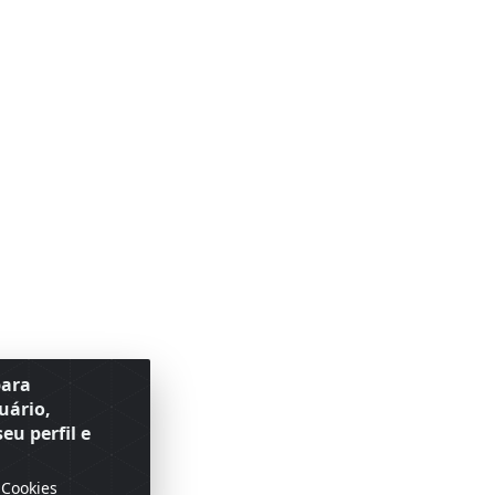
para
uário,
eu perfil e
 Cookies