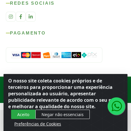
REDES SOCIAIS
PAGAMENTO
O nosso site coleta cookies próprios e de
Rod. SP-215, s/n, km 98 — Área Rural
·
Porto Ferreira
/
SP
·
BR
· CEP
terceiros para proporcionar uma experiência
13.669-899
· CNPJ 56.679.863/0001-91
personalizada ao usuário, apresentar
© 2026 Atacado Ideal
publicidade relevante de acordo com o seu perfil
e melhorar a qualidade do nosso site.
Aceito
Negar não essenciais
Preferências de Cookies