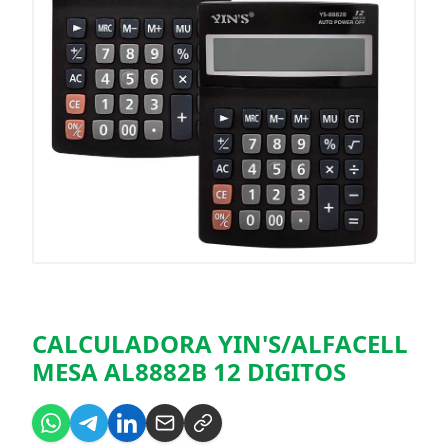
CALCULADORA YIN'S/ALFACELL
MESA AL8882B 12 DIGITOS