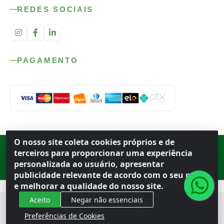
REDES SOCIAIS
PAGAMENTO
O nosso site coleta cookies próprios e de
Rod. SP-215, s/n, km 98 — Área Rural
·
Porto Ferreira
/
SP
·
BR
· CEP
terceiros para proporcionar uma experiência
13.669-899
· CNPJ 56.679.863/0001-91
personalizada ao usuário, apresentar
© 2026 Atacado Ideal
publicidade relevante de acordo com o seu perfil
e melhorar a qualidade do nosso site.
Aceito
Negar não essenciais
Preferências de Cookies