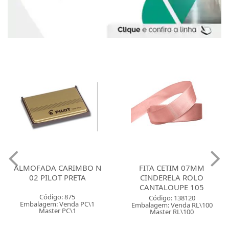
ALMOFADA CARIMBO N
FITA CETIM 07MM
02 PILOT PRETA
CINDERELA ROLO
CANTALOUPE 105
Código: 875
Código: 138120
Embalagem: Venda PC\1
Embalagem: Venda RL\100
Master PC\1
Master RL\100