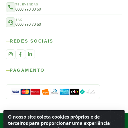
TELEVENDAS
0800 770 80 50
SAC
0800 770 70 50
REDES SOCIAIS
PAGAMENTO
O nosso site coleta cookies próprios e de
Rod. SP-215, s/n, km 98 — Área Rural
·
Porto Ferreira
/
SP
·
BR
· CEP
terceiros para proporcionar uma experiência
13.669-899
· CNPJ 56.679.863/0001-91