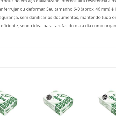
 Produzido em aço galvanizado, oferece alta resistência à 
enferrujar ou deformar. Seu tamanho 6/0 (aprox. 46 mm) é
gurança, sem danificar os documentos, mantendo tudo orga
eficiente, sendo ideal para tarefas do dia a dia como organi