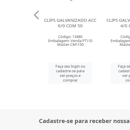
ALVANIZADO ACC
CLIPS GALVANIZADO ACC
CLIPS GAL
/0 COM 50
4/0 COM 50
3/0
digo: 13480
Código: 13481
Códig
em: Venda PT\10
Embalagem: Venda PT\10
Embalagem
ster CM\150
Master CM\250
Maste
 seu login ou
Faça seu login ou
Faça se
astre-se para
cadastre-se para
cadast
er preços e
ver preços e
ver 
comprar
comprar
co
Cadastre-se para receber nossa