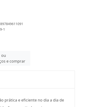
 7897849611091
09-1
n ou
eços e comprar
prática e eficiente no dia a dia de