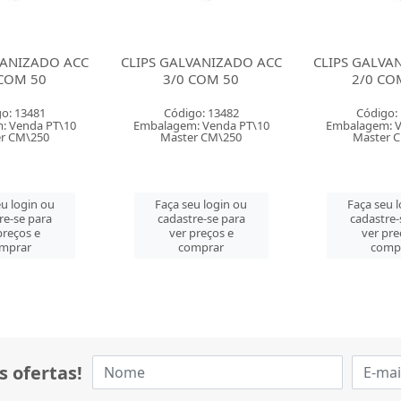
VANIZADO ACC
CLIPS GALVANIZADO ACC
CLIPS GALVA
 COM 50
2/0 COM 100
08/0 CO
o: 13482
Código: 13483
Código:
: Venda PT\10
Embalagem: Venda PT\10
Embalagem: 
r CM\250
Master CM\250
Master 
u login ou
Faça seu login ou
Faça seu 
re-se para
cadastre-se para
cadastre-
preços e
ver preços e
ver pre
mprar
comprar
comp
s ofertas!