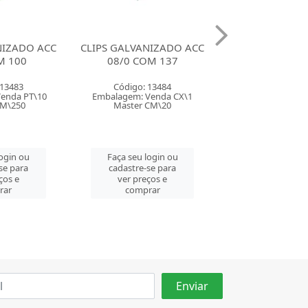
NIZADO ACC
CLIPS GALVANIZADO
CLIPS GALVANI
M 137
BACCHI 2/0 LINHA LEVE
04/0 COM 
COM 720
 13484
Código: 13
Código: 107623
Venda CX\1
Embalagem: Ven
Embalagem: Venda CX\1
CM\20
Master CM
Master CM\40
login ou
Faça seu log
Faça seu login ou
se para
cadastre-se 
cadastre-se para
ços e
ver preços
ver preços e
rar
comprar
comprar