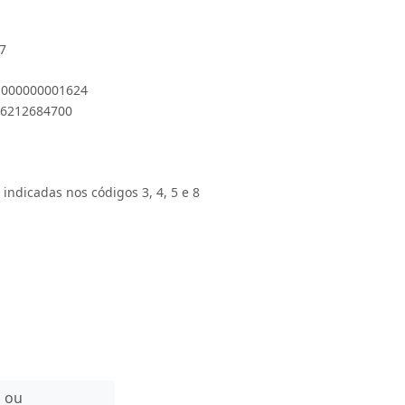
-7
 1000000001624
896212684700
 indicadas nos códigos 3, 4, 5 e 8
n ou