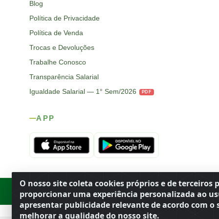
Blog
Política de Privacidade
Política de Venda
Trocas e Devoluções
Trabalhe Conosco
Transparência Salarial
Igualdade Salarial — 1° Sem/2026
PDF
APP
O nosso site coleta cookies próprios e de terceiros 
Rod. SP-215, s/n, km 98 — Área Rural
·
Porto Ferreira
/
SP
·
BR
· CEP
proporcionar uma experiência personalizada ao us
apresentar publicidade relevante de acordo com o s
melhorar a qualidade do nosso site.