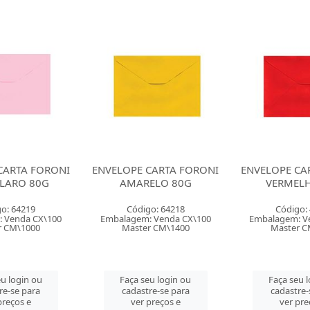
CARTA FORONI
ENVELOPE CARTA FORONI
ENVELOPE CA
ELO 80G
VERMELHO 80G
PRETO
o: 64218
Código: 43095
Código:
 Venda CX\100
Embalagem: Venda CX\100
Embalagem: V
r CM\1400
Master CM\1400
Master C
u login ou
Faça seu login ou
Faça seu 
re-se para
cadastre-se para
cadastre-
preços e
ver preços e
ver pre