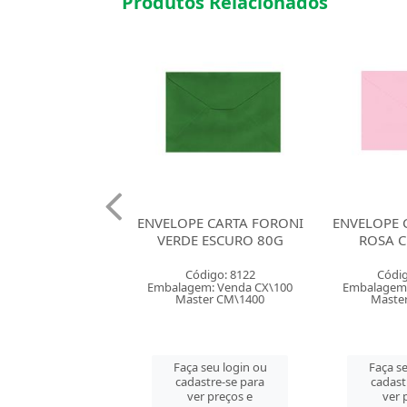
Produtos Relacionados
E CARTA FORONI
ENVELOPE CARTA FORONI
ENVELOPE 
E ESCURO 80G
ROSA CLARO 80G
AMAR
ódigo: 8122
Código: 64219
Códig
em: Venda CX\100
Embalagem: Venda CX\100
Embalagem:
ter CM\1400
Master CM\1000
Maste
 seu login ou
Faça seu login ou
Faça se
astre-se para
cadastre-se para
cadast
er preços e
ver preços e
ver 