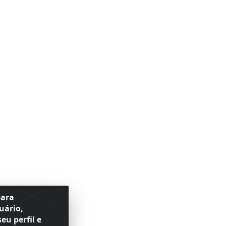
para
uário,
eu perfil e