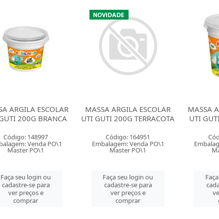
SA ARGILA ESCOLAR
MASSA ARGILA ESCOLAR
MASSA A
 GUTI 200G BRANCA
UTI GUTI 200G TERRACOTA
UTI GUT
Código: 148997
Código: 164951
Cód
alagem: Venda PO\1
Embalagem: Venda PO\1
Embalag
Master PO\1
Master PO\1
Ma
Faça seu login ou
Faça seu login ou
Faça
cadastre-se para
cadastre-se para
cada
ver preços e
ver preços e
ve
comprar
comprar