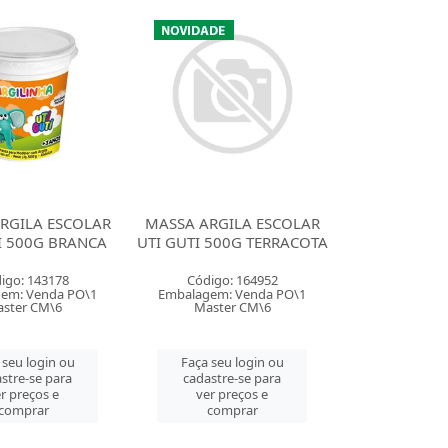
RGILA ESCOLAR
MASSA ARGILA ESCOLAR
I 500G BRANCA
UTI GUTI 500G TERRACOTA
igo: 143178
Código: 164952
em: Venda PO\1
Embalagem: Venda PO\1
ster CM\6
Master CM\6
 seu login ou
Faça seu login ou
stre-se para
cadastre-se para
r preços e
ver preços e
comprar
comprar