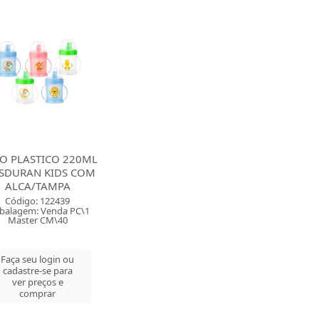
O PLASTICO 220ML
SDURAN KIDS COM
ALCA/TAMPA
Código: 122439
balagem: Venda PC\1
Master CM\40
Faça seu login ou
cadastre-se para
ver preços e
comprar