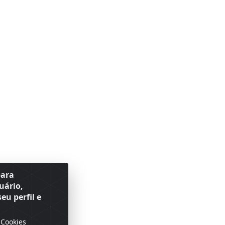
para
uário,
eu perfil e
 Cookies