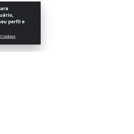
para
uário,
eu perfil e
 Cookies