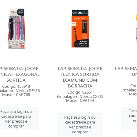
PISEIRA 0.5 JOCAR
LAPISEIRA 0.5 JOCAR
LAPISEIR
CNICA HEXAGONAL
TECNICA SORTIDA
FU
SORTIDA
DIAMOND COM
BORRACHA
Cód
Código: 155913
Embalag
alagem: Venda DP\16
Código: 82651
Mas
Master CM\768
Embalagem: Venda CX\12
Master CM\144
Faça
Faça seu login ou
cada
cadastre-se para
Faça seu login ou
ve
ver preços e
cadastre-se para
comprar
ver preços e
comprar