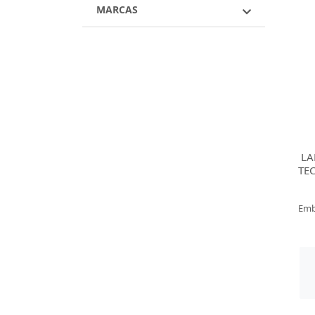
MARCAS
LA
TE
Emb