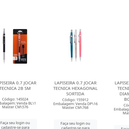
PISEIRA 0.7 JOCAR
LAPISEIRA 0.7 JOCAR
LAPISE
TECNICA 2B SM
TECNICA HEXAGONAL
TECN
SORTIDA
DIA
B
Código: 145024
Código: 155912
balagem: Venda BL\1
Embalagem: Venda DP\16
Có
Master CM\576
Master CM\768
Embalag
Mas
Faça seu login ou
Faça seu login ou
cadastre-se para
cadastre-se para
Faça