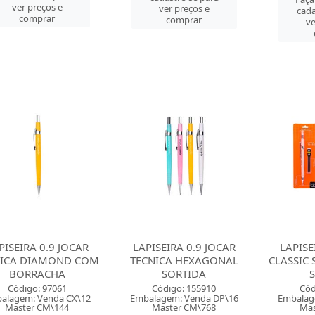
ver preços e
ver preços e
cada
comprar
comprar
ve
PISEIRA 0.9 JOCAR
LAPISEIRA 0.9 JOCAR
LAPISE
NICA DIAMOND COM
TECNICA HEXAGONAL
CLASSIC
BORRACHA
SORTIDA
Código: 97061
Código: 155910
Cód
alagem: Venda CX\12
Embalagem: Venda DP\16
Embalag
Master CM\144
Master CM\768
Mas