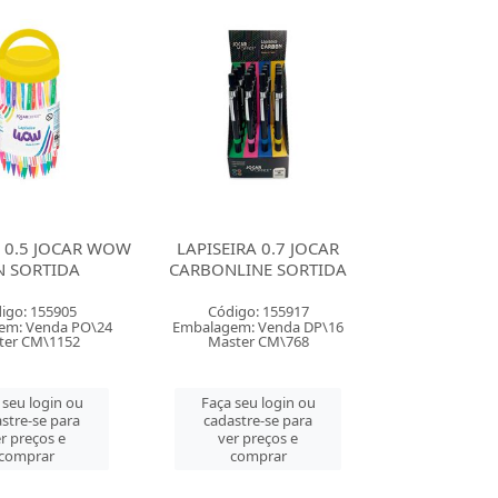
A 0.5 JOCAR WOW
LAPISEIRA 0.7 JOCAR
N SORTIDA
CARBONLINE SORTIDA
igo: 155905
Código: 155917
em: Venda PO\24
Embalagem: Venda DP\16
ter CM\1152
Master CM\768
 seu login ou
Faça seu login ou
stre-se para
cadastre-se para
r preços e
ver preços e
comprar
comprar