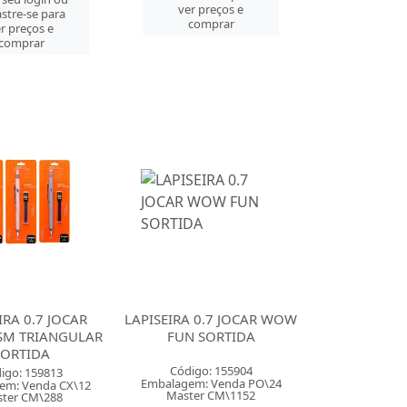
ver preços e
stre-se para
comprar
r preços e
comprar
IRA 0.7 JOCAR
LAPISEIRA 0.7 JOCAR WOW
 SM TRIANGULAR
FUN SORTIDA
SORTIDA
Código: 155904
igo: 159813
Embalagem: Venda PO\24
em: Venda CX\12
Master CM\1152
ter CM\288