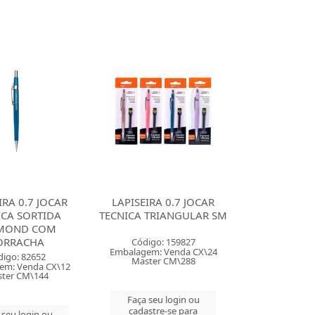
IRA 0.7 JOCAR
LAPISEIRA 0.7 JOCAR
ICA SORTIDA
TECNICA TRIANGULAR SM
MOND COM
ORRACHA
Código: 159827
Embalagem: Venda CX\24
digo: 82652
Master CM\288
em: Venda CX\12
ter CM\144
Faça seu login ou
cadastre-se para
 seu login ou