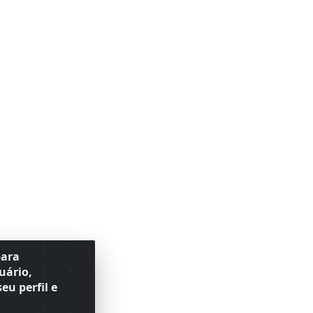
para
uário,
eu perfil e