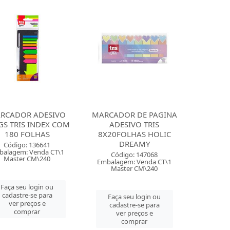
RCADOR ADESIVO
MARCADOR DE PAGINA
GS TRIS INDEX COM
ADESIVO TRIS
180 FOLHAS
8X20FOLHAS HOLIC
DREAMY
Código: 136641
balagem: Venda CT\1
Código: 147068
Master CM\240
Embalagem: Venda CT\1
Master CM\240
Faça seu login ou
cadastre-se para
Faça seu login ou
ver preços e
cadastre-se para
comprar
ver preços e
comprar