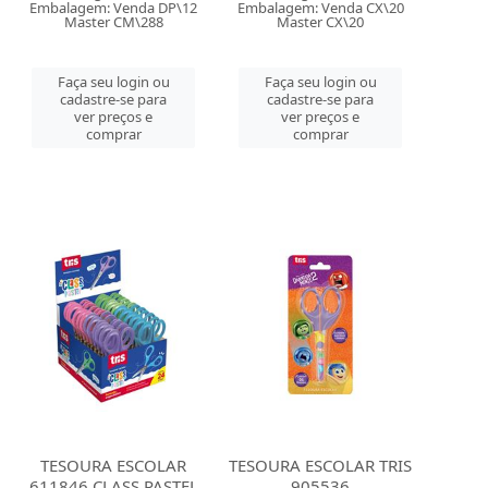
Embalagem: Venda DP\12
Embalagem: Venda CX\20
Master CM\288
Master CX\20
Faça seu login ou
Faça seu login ou
cadastre-se para
cadastre-se para
ver preços e
ver preços e
comprar
comprar
TESOURA ESCOLAR
TESOURA ESCOLAR TRIS
611846 CLASS PASTEL
905536