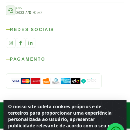
SAC
0800 770 70 50
REDES SOCIAIS
PAGAMENTO
O nosso site coleta cookies próprios e de
Rod. SP-215, s/n, km 98 — Área Rural
·
Porto Ferreira
/
SP
·
BR
· CEP
terceiros para proporcionar uma experiência
13.669-899
· CNPJ 56.679.863/0001-91
personalizada ao usuário, apresentar
© 2026 Atacado Ideal
publicidade relevante de acordo com o seu perfil