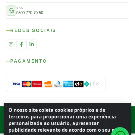
SAC
0800 770 70 50
REDES SOCIAIS
PAGAMENTO
O nosso site coleta cookies próprios e de
Rod. SP-215, s/n, km 98 — Área Rural
·
Porto Ferreira
/
SP
·
BR
· CEP
terceiros para proporcionar uma experiência
13.669-899
· CNPJ 56.679.863/0001-91
personalizada ao usuário, apresentar
© 2026 Atacado Ideal
publicidade relevante de acordo com o seu perfil