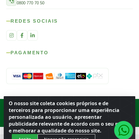
0800 770 70 50
REDES SOCIAIS
PAGAMENTO
O nosso site coleta cookies próprios e de
Rod. SP-215, s/n, km 98 — Área Rural
·
Porto Ferreira
/
SP
·
BR
· CEP
terceiros para proporcionar uma experiência
13.669-899
· CNPJ 56.679.863/0001-91
personalizada ao usuário, apresentar
© 2026 Atacado Ideal
publicidade relevante de acordo com o seu perfil
e melhorar a qualidade do nosso site.