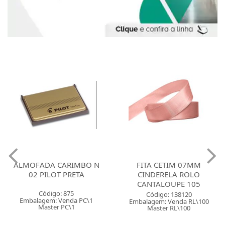
ALMOFADA CARIMBO N
FITA CETIM 07MM
02 PILOT PRETA
CINDERELA ROLO
CANTALOUPE 105
Código: 875
Código: 138120
Embalagem: Venda PC\1
Embalagem: Venda RL\100
Master PC\1
Master RL\100