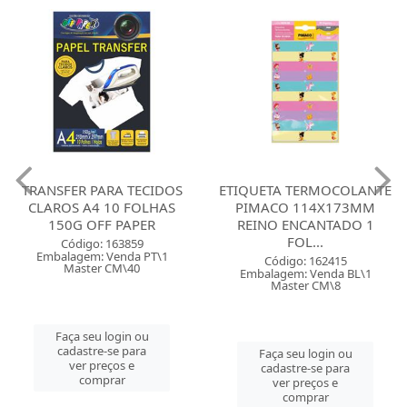
TRANSFER PARA TECIDOS
ETIQUETA TERMOCOLANTE
CLAROS A4 10 FOLHAS
PIMACO 114X173MM
150G OFF PAPER
REINO ENCANTADO 1
FOL...
Código: 163859
Embalagem: Venda PT\1
Código: 162415
Master CM\40
Embalagem: Venda BL\1
Master CM\8
Faça seu login ou
cadastre-se para
Faça seu login ou
ver preços e
cadastre-se para
comprar
ver preços e
comprar