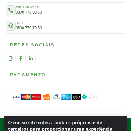
TELEVENDAS
0800 770 80 50
SAC
0800 770 70 50
REDES SOCIAIS
PAGAMENTO
O nosso site coleta cookies próprios e de
Rod. SP-215, s/n, km 98 — Área Rural
·
Porto Ferreira
/
SP
·
BR
· CEP
terceiros para proporcionar uma experiência