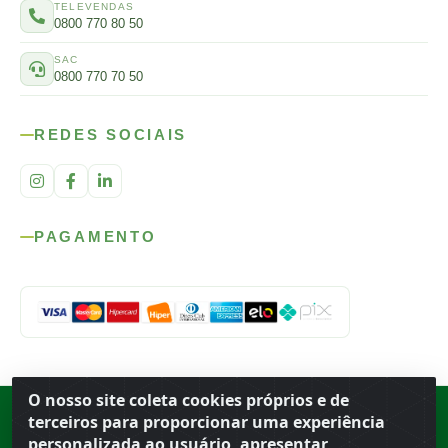
TELEVENDAS
0800 770 80 50
SAC
0800 770 70 50
REDES SOCIAIS
PAGAMENTO
O nosso site coleta cookies próprios e de
Rod. SP-215, s/n, km 98 — Área Rural
·
Porto Ferreira
/
SP
·
BR
· CEP
terceiros para proporcionar uma experiência
13.669-899
· CNPJ 56.679.863/0001-91
personalizada ao usuário, apresentar