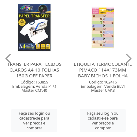
TRANSFER PARA TECIDOS
ETIQUETA TERMOCOLANTE
CLAROS A4 10 FOLHAS
PIMACO 114X173MM
150G OFF PAPER
BABY BICHOS 1 FOLHA
Código: 163859
Código: 162416
Embalagem: Venda PT\1
Embalagem: Venda BL\1
Master CM\40
Master CM\8
Faça seu login ou
Faça seu login ou
cadastre-se para
cadastre-se para
ver preços e
ver preços e
comprar
comprar