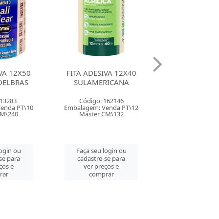
VA 12X40
FITA ADESIVA 18X40
FITA ADESIVA
RICANA
SULAMERICANA
POLISIL QUAL
ADELBR
162146
Código: 162148
Código: 36
enda PT\12
Embalagem: Venda PT\7
Embalagem: Ven
CM\132
Master CM\168
Master CM\
login ou
Faça seu login ou
Faça seu log
se para
cadastre-se para
cadastre-se 
ços e
ver preços e
ver preços
rar
comprar
comprar