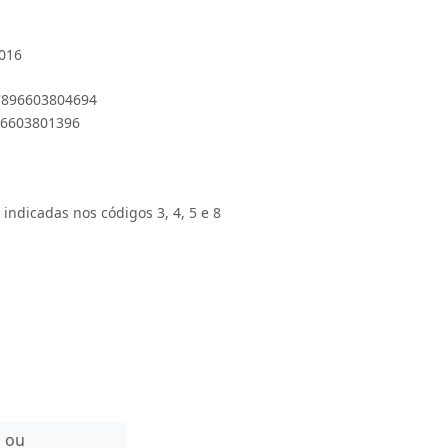
0016
 7896603804694
896603801396
 indicadas nos códigos 3, 4, 5 e 8
n ou