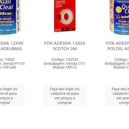
ESIVA 12X20
FITA ADESIVA 12X50
FITA ADESI
TCH 3M
POLISIL ADELBRAS
SULAME
o: 132333
Código: 13283
Código: 
: Venda CT\1
Embalagem: Venda PT\10
Embalagem: V
er CM\12
Master CM\240
Master 
u login ou
Faça seu login ou
Faça seu 
re-se para
cadastre-se para
cadastre-
preços e
ver preços e
ver pre
mprar
comprar
comp