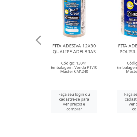
ADESIVA 12X30
FITA ADESIVA 12X40
FITA AD
PE ADELBRAS
POLISIL ADELBRAS
SCO
digo: 13041
Código: 13042
Códig
em: Venda PT\10
Embalagem: Venda PT\10
Embalagem
ster CM\240
Master CM\240
Mast
 seu login ou
Faça seu login ou
Faça se
astre-se para
cadastre-se para
cadast
er preços e
ver preços e
ver 
comprar
comprar
co