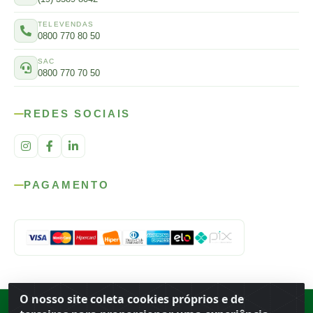
TELEVENDAS
0800 770 80 50
SAC
0800 770 70 50
REDES SOCIAIS
PAGAMENTO
O nosso site coleta cookies próprios e de
Rod. SP-215, s/n, km 98 — Área Rural
·
Porto Ferreira
/
SP
·
BR
· CEP