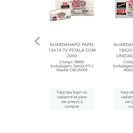
DANAPO PAPEL
GUARDANAPO PAPEL
GUARDAN
 TV PETALA COM
18X20 COM 100
22,5X
2000
UNIDADES PETALA
UNID
Código: 58665
Código: 58663
Cód
agem: Venda PT\1
Embalagem: Venda FD\50
Embalage
ster CM\20000
Master FD\50
Mas
ça seu login ou
Faça seu login ou
Faça 
dastre-se para
cadastre-se para
cada
ver preços e
ver preços e
ve
comprar
comprar