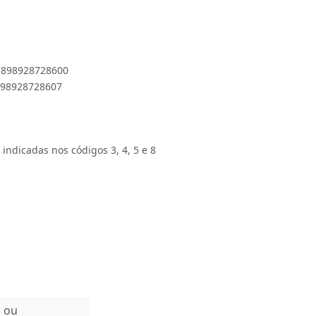
 7898928728600
7898928728607
 indicadas nos códigos 3, 4, 5 e 8
n ou