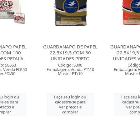
APO DE PAPEL
GUARDANAPO DE PAPEL
GUARDANAP
19,5 COM 50
22,5X19,5 COM 50
22,5X19
ADES PRETO
UNIDADES VERMELHO
UNIDADES 
igo: 5300
Código: 52
Códi
m: Venda PT\10
Embalagem: Venda PT\10
Embalagem:
ter PT\10
Master PT\10
Maste
seu login ou
Faça seu login ou
Faça seu
stre-se para
cadastre-se para
cadastr
r preços e
ver preços e
ver p
comprar
comprar
com