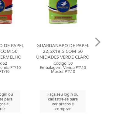
O DE PAPEL
GUARDANAPO DE PAPEL
GUARDANAPO 
,5 COM 50
22,5X19,5 COM 50
22,5X19,5 
VERDE CLARO
UNIDADES VERDE
UNIDADES
BANDEIRA
go: 50
Código:
 Venda PT\10
Embalagem: Ve
Código: 49
r PT\10
Master P
Embalagem: Venda PT\10
Master PT\10
 login ou
Faça seu lo
e-se para
cadastre-s
Faça seu login ou
reços e
ver preç
cadastre-se para
prar
compr
ver preços e
comprar