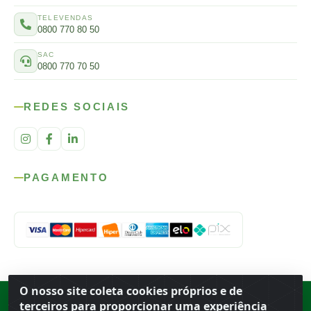
TELEVENDAS
0800 770 80 50
SAC
0800 770 70 50
REDES SOCIAIS
PAGAMENTO
O nosso site coleta cookies próprios e de
Rod. SP-215, s/n, km 98 — Área Rural
·
Porto Ferreira
/
SP
·
BR
· CEP
terceiros para proporcionar uma experiência