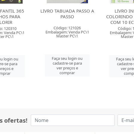
UADA PASSO A
LIVRO INFANTIL
LIVRO IN
ASSO
COLORINDO HISTORIAS
CALIGRAFIA 
COM 10 ECO BIBLIA
CIRANDA C
LET
o: 121026
Código: 127994
: Venda PC\1
Embalagem: Venda PT\1
Código: 
er PC\1
Master PT\1
Embalagem: 
Master
u login ou
Faça seu login ou
re-se para
cadastre-se para
Faça seu 
preços e
ver preços e
cadastre-
mprar
comprar
ver pre
comp
s ofertas!