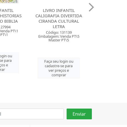
FANTIL
LIVRO INFANTIL
LIVRO INFA
DIVERTIDA
CALIGRAFIA DIVERTIDA
CALIGRAFIA DI
ULTURAL
CIRANDA CULTURAL
CIRANDA CU
RA
LETRA
LETRA
131139
Código: 131140
Código: 131
Venda PT\5
Embalagem: Venda PT\5
Embalagem: Ven
 PT\5
Master PT\5
Master PT
login ou
Faça seu login ou
Faça seu log
se para
cadastre-se para
cadastre-se 
ços e
ver preços e
ver preços
rar
comprar
comprar