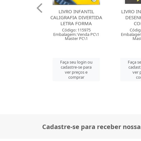
RO INFANTIL
LIVRO INFANTIL 365
LIVRO TAB
AFIA DIVERTIDA
DESENHOS PARA
P
TRA FORMA
COLORIR
Códig
digo: 115975
Código: 120310
Embalagem
gem: Venda PC\1
Embalagem: Venda PC\1
Mast
aster PC\1
Master PC\1
Faça se
 seu login ou
Faça seu login ou
cadast
astre-se para
cadastre-se para
ver 
er preços e
ver preços e
co
comprar
comprar
Cadastre-se para receber nossa