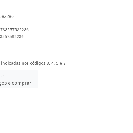
7582286
 9788557582286
788557582286
 indicadas nos códigos 3, 4, 5 e 8
n ou
eços e comprar