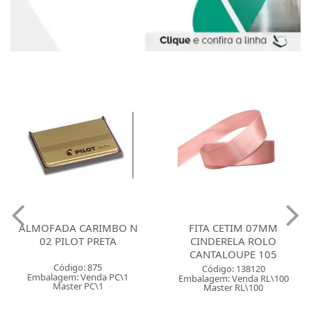
ALMOFADA CARIMBO N
FITA CETIM 07MM
02 PILOT PRETA
CINDERELA ROLO
CANTALOUPE 105
Código: 875
Código: 138120
Embalagem: Venda PC\1
Embalagem: Venda RL\100
Master PC\1
Master RL\100