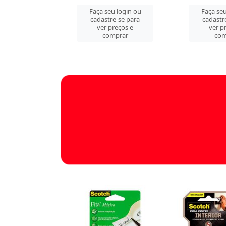
u login ou
Faça seu login ou
Faça seu
e-se para
cadastre-se para
cadastr
reços e
ver preços e
ver p
mprar
comprar
com