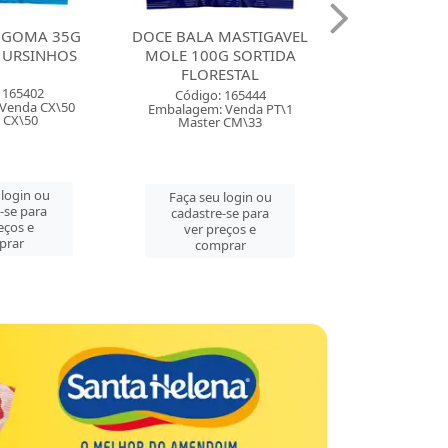
 GOMA 35G
DOCE BALA MASTIGAVEL
DOCE BALA 
 URSINHOS
MOLE 100G SORTIDA
ZOLLE 100G
FLORESTAL
FLORE
 165402
Código: 165444
Código:
Venda CX\50
Embalagem: Venda PT\1
Embalagem: 
 CX\50
Master CM\33
Master
 login ou
Faça seu login ou
Faça seu 
-se para
cadastre-se para
cadastre
eços e
ver preços e
ver pre
prar
comprar
comp