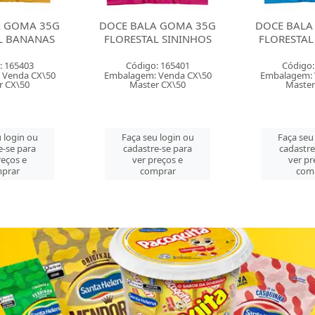
A GOMA 35G
DOCE BALA GOMA 35G
DOCE BALA
L BANANAS
FLORESTAL SININHOS
FLORESTAL
: 165403
Código: 165401
Código:
 Venda CX\50
Embalagem: Venda CX\50
Embalagem: 
r CX\50
Master CX\50
Master
 login ou
Faça seu login ou
Faça seu
e-se para
cadastre-se para
cadastre
reços e
ver preços e
ver pr
prar
comprar
com