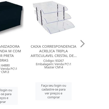
ANIZADORA
CAIXA CORRESPONDENCIA
MALETA PAST
NDA M COM
ACRILICA TRIPLA
ACP COM 6 2
R PRETA
ARTICULAVEL CRISTAL DE...
BRAS
Código:
Código: 93267
Embalagem: 
Embalagem: Venda PC\1
: 64880
Master
Master CM\4
 Venda PC\1
r CM\3
Faça seu 
Faça seu login ou
cadastre
cadastre-se para
 login ou
ver pre
ver preços e
-se para
comp
comprar
eços e
prar