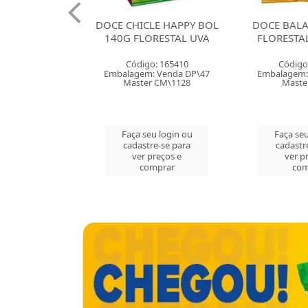
A BRAZILIAN
DOCE CHICLE HAPPY BOL
DOCE BAL
EE FLORESTAL
140G FLORESTAL UVA
FLORESTA
: 165407
Código: 165410
Código
 Venda DP\12
Embalagem: Venda DP\47
Embalagem:
r CX\144
Master CM\1128
Maste
u login ou
Faça seu login ou
Faça seu
e-se para
cadastre-se para
cadastr
reços e
ver preços e
ver p
mprar
comprar
com