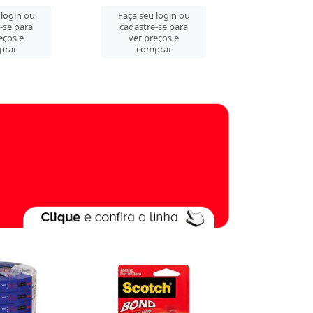
 login ou
Faça seu login ou
Faça seu 
-se para
cadastre-se para
cadastre
eços e
ver preços e
ver pre
prar
comprar
comp