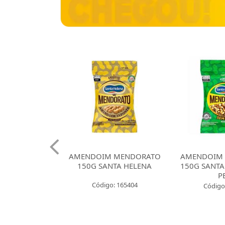
 CROKISSIMO
AMENDOIM MENDORATO
AMENDOIM
NTA HELENA
150G SANTA HELENA
150G SANTA
E CEBOLA
P
Código: 165404
: 165421
Código