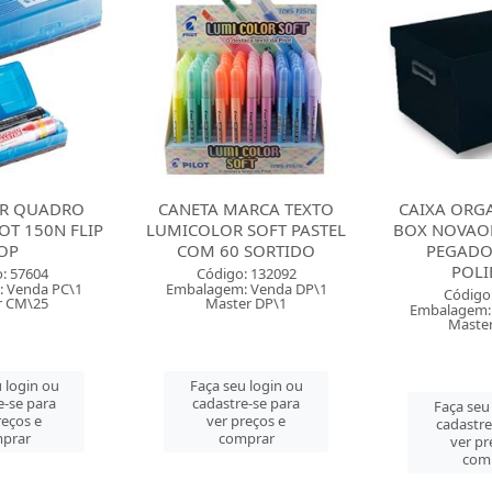
R QUADRO
CANETA MARCA TEXTO
CAIXA ORG
OT 150N FLIP
LUMICOLOR SOFT PASTEL
BOX NOVAO
OP
COM 60 SORTIDO
PEGADO
POLI
: 57604
Código: 132092
 Venda PC\1
Embalagem: Venda DP\1
Código
r CM\25
Master DP\1
Embalagem:
Maste
 login ou
Faça seu login ou
e-se para
cadastre-se para
Faça seu
reços e
ver preços e
cadastre
prar
comprar
ver pr
com