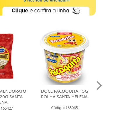
MENDORATO
DOCE PACOQUITA 15G
DOCE PACO
20G SANTA
ROLHA SANTA HELENA
QUADRADA
ENA
UNIDADES SA
Código: 165065
 165427
Código: