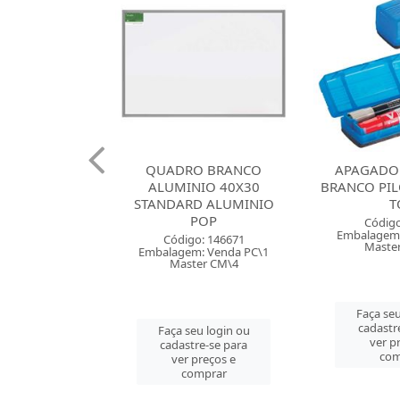
 CARIMBO N
QUADRO BRANCO
APAGADO
OT PRETA
ALUMINIO 40X30
BRANCO PIL
STANDARD ALUMINIO
T
POP
go: 875
Código
: Venda PC\1
Embalagem:
Código: 146671
er PC\1
Maste
Embalagem: Venda PC\1
Master CM\4
u login ou
Faça seu
e-se para
cadastr
Faça seu login ou
reços e
ver p
cadastre-se para
mprar
com
ver preços e
comprar