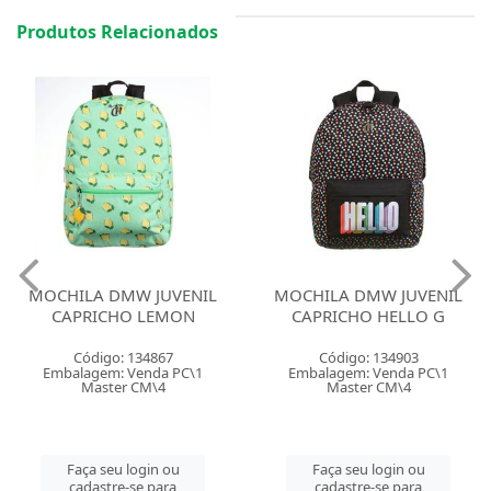
Produtos Relacionados
MOCHILA DMW JUVENIL
MOCHILA COSTAL DMW
CAPRICHO HELLO G
FEMININA JUVENIL
CAPRICHO BOHO GREEN
Código: 134903
Código: 134908
Embalagem: Venda PC\1
Embalagem: Venda PC\1
Master CM\4
Master CM\4
Faça seu login ou
Faça seu login ou
cadastre-se para
cadastre-se para