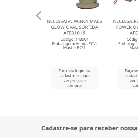
IRE WINCY MAES
NECESSAIRE WINCY MAES
NECESSAIR
OVAL SORTIDA
POWER OVAL SORTIDO
OURO
AFE01016
AFE01019
Códig
digo: 143504
Código: 143506
Embalagem
gem: Venda PC\1
Embalagem: Venda PC\1
Mast
aster PC\1
Master PC\1
Faça s
 seu login ou
Faça seu login ou
cadast
astre-se para
cadastre-se para
ver 
er preços e
ver preços e
co
comprar
comprar
Cadastre-se para receber nossa