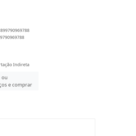
 7899790969788
899790969788
rtação Indireta
n ou
eços e comprar