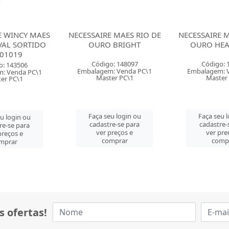
E MAES RIO DE
NECESSAIRE MAES RIO DE
NECESSAIRE
 BRIGHT
OURO HEART ALCA
NC40433 
o: 148097
Código: 148098
Código: 
: Venda PC\1
Embalagem: Venda PC\1
Embalagem: 
er PC\1
Master PC\1
Master 
eu login ou
Faça seu login ou
Faça seu 
re-se para
cadastre-se para
cadastre-
preços e
ver preços e
ver pre
mprar
comprar
comp
s ofertas!