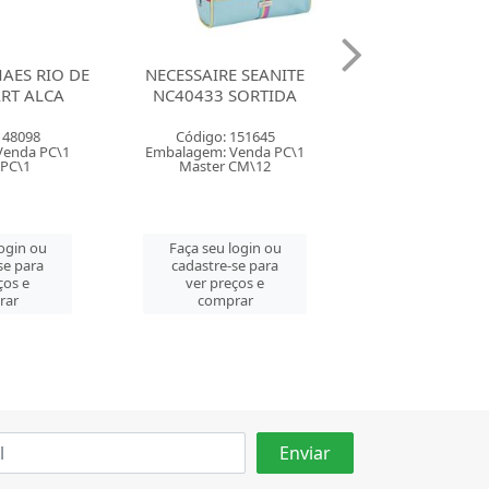
 SEANITE
NECESSAIRE CASITA
NECESSAIRE 
SORTIDA
CA15137 SORTIDA
CA15140 SO
151645
Código: 154953
Código: 154
Venda PC\1
Embalagem: Venda PC\1
Embalagem: Ven
CM\12
Master CM\72
Master CM
login ou
Faça seu login ou
Faça seu log
se para
cadastre-se para
cadastre-se 
ços e
ver preços e
ver preços
rar
comprar
comprar