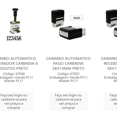
IMBO AUTOMATICO
CARIMBO AUTOMATICO
CARIMB
RADOR CARBRINK 6
PAGO CARBRINK
RECEB
DIGITOS PRETO
38X14MM PRETO
38X1
Código: 67936
Código: 67937
Có
balagem: Venda PC\1
Embalagem: Venda PC\1
Embalag
Master PC\1
Master PC\1
Ma
Faça seu login ou
Faça seu login ou
Faça
cadastre-se para
cadastre-se para
cada
ver preços e
ver preços e
ve
comprar
comprar