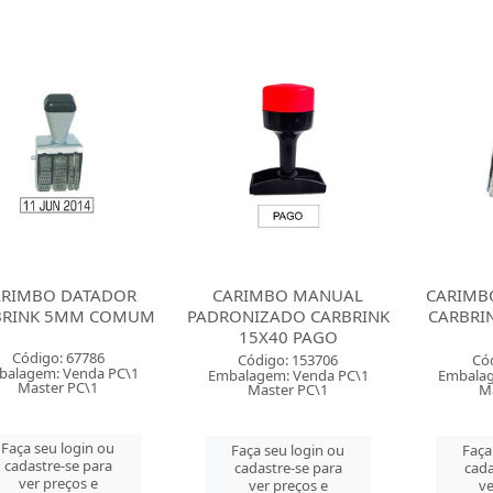
ARIMBO DATADOR
CARIMBO MANUAL
CARIMB
BRINK 5MM COMUM
PADRONIZADO CARBRINK
CARBRI
15X40 PAGO
Código: 67786
Código: 153706
Có
balagem: Venda PC\1
Embalagem: Venda PC\1
Embalag
Master PC\1
Master PC\1
Ma
Faça seu login ou
Faça seu login ou
Faça
cadastre-se para
cadastre-se para
cada
ver preços e
ver preços e
ve