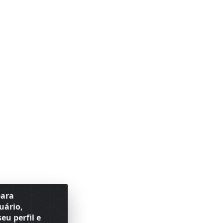
para
uário,
eu perfil e