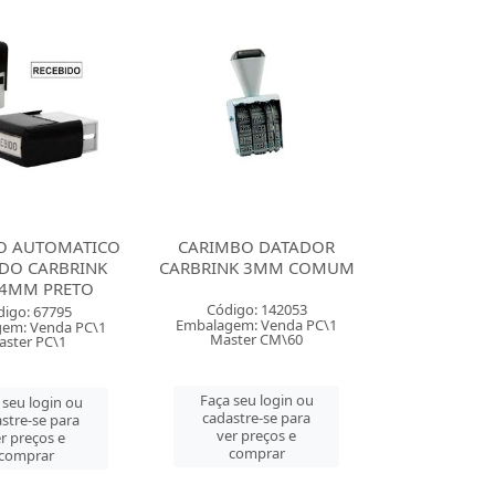
O AUTOMATICO
CARIMBO DATADOR
IDO CARBRINK
CARBRINK 3MM COMUM
4MM PRETO
Código: 142053
digo: 67795
Embalagem: Venda PC\1
em: Venda PC\1
Master CM\60
ster PC\1
Faça seu login ou
 seu login ou
cadastre-se para
stre-se para
ver preços e
r preços e
comprar
comprar