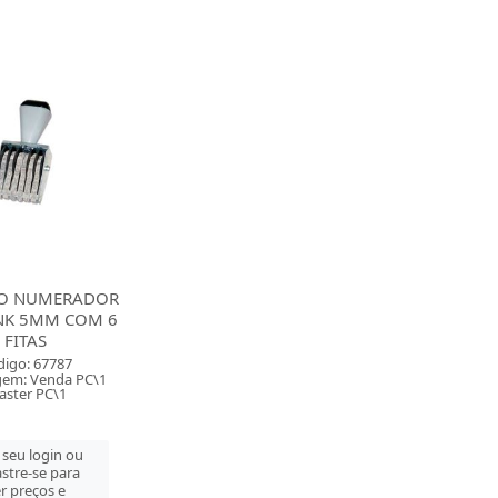
O NUMERADOR
NK 5MM COM 6
FITAS
digo: 67787
em: Venda PC\1
ster PC\1
 seu login ou
stre-se para
r preços e