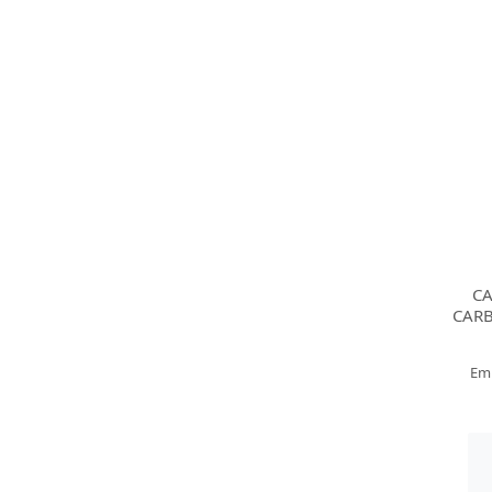
C
CAR
Em