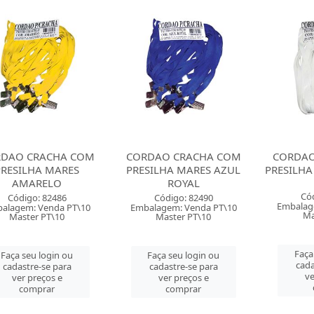
DAO CRACHA COM
CORDAO CRACHA COM
CORDAO
PRESILHA MARES
PRESILHA MARES AZUL
PRESILH
AMARELO
ROYAL
Có
Código: 82486
Código: 82490
Embalag
alagem: Venda PT\10
Embalagem: Venda PT\10
Ma
Master PT\10
Master PT\10
Faça
Faça seu login ou
Faça seu login ou
cada
cadastre-se para
cadastre-se para
ve
ver preços e
ver preços e
comprar
comprar