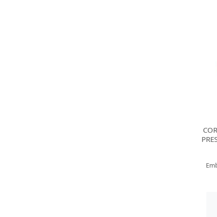
COR
PRE
Emb