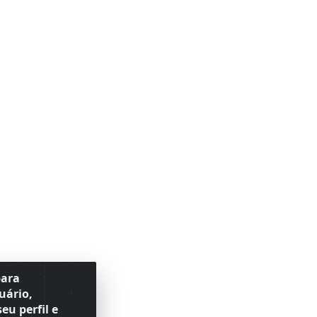
para
uário,
eu perfil e