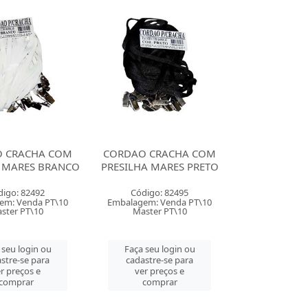
 CRACHA COM
CORDAO CRACHA COM
A MARES BRANCO
PRESILHA MARES PRETO
digo: 82492
Código: 82495
em: Venda PT\10
Embalagem: Venda PT\10
ster PT\10
Master PT\10
 seu login ou
Faça seu login ou
stre-se para
cadastre-se para
r preços e
ver preços e
comprar
comprar