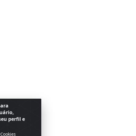
para
uário,
eu perfil e
 Cookies