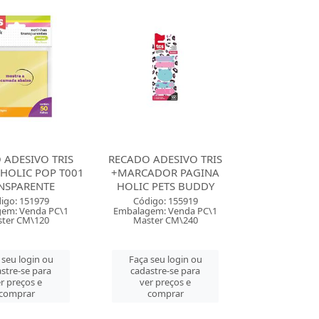
 ADESIVO TRIS
RECADO ADESIVO TRIS
HOLIC POP T001
+MARCADOR PAGINA
NSPARENTE
HOLIC PETS BUDDY
igo: 151979
Código: 155919
em: Venda PC\1
Embalagem: Venda PC\1
ter CM\120
Master CM\240
 seu login ou
Faça seu login ou
stre-se para
cadastre-se para
r preços e
ver preços e
comprar
comprar