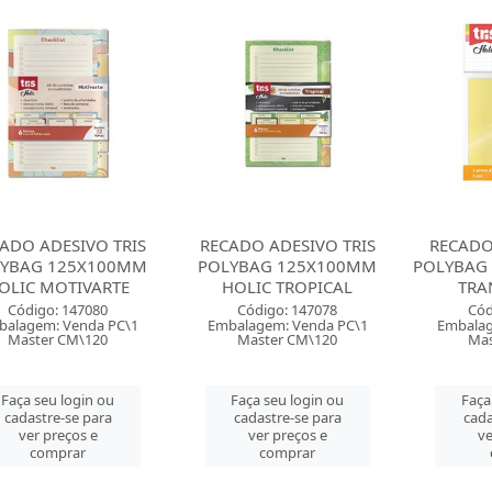
ADO ADESIVO TRIS
RECADO ADESIVO TRIS
RECADO
YBAG 125X100MM
POLYBAG 125X100MM
POLYBAG 
OLIC MOTIVARTE
HOLIC TROPICAL
TRA
Código: 147080
Código: 147078
Cód
balagem: Venda PC\1
Embalagem: Venda PC\1
Embalag
Master CM\120
Master CM\120
Mas
Faça seu login ou
Faça seu login ou
Faça
cadastre-se para
cadastre-se para
cada
ver preços e
ver preços e
ve
comprar
comprar