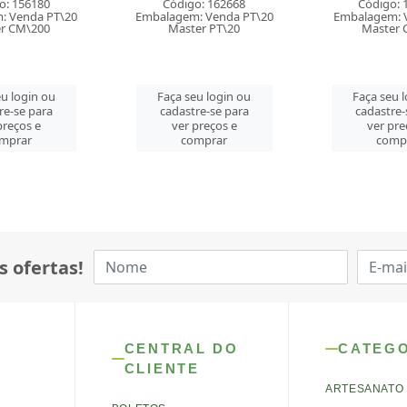
o: 162668
Código: 164005
Código: 
: Venda PT\20
Embalagem: Venda PT\5
Embalagem: V
er PT\20
Master CM\50
Master 
u login ou
Faça seu login ou
Faça seu 
re-se para
cadastre-se para
cadastre-
preços e
ver preços e
ver pre
mprar
comprar
comp
s ofertas!
CENTRAL DO
CATEG
CLIENTE
ARTESANATO