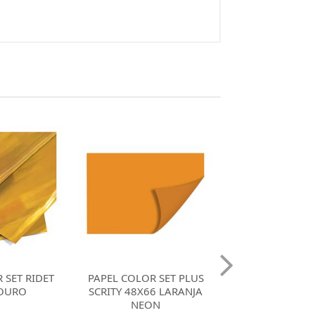
 SET PLUS
PAPEL COLOR SET PLUS
PAPEL COLOR S
6 LARANJA
SCRITY 48X66 ROSA
SCRITY 48X6
ON
NEON
NEON