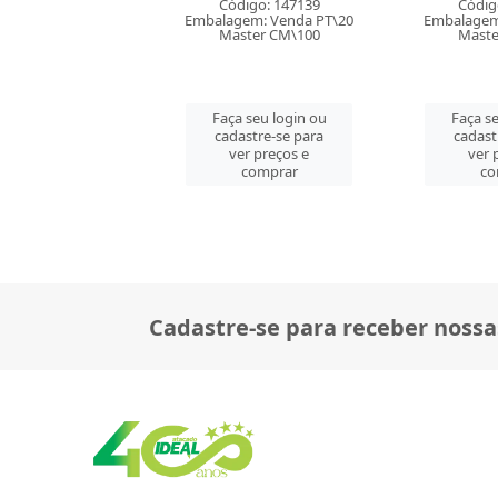
digo: 147139
Código: 156180
Códig
em: Venda PT\20
Embalagem: Venda PT\20
Embalagem
ster CM\100
Master CM\200
Mast
 seu login ou
Faça seu login ou
Faça se
astre-se para
cadastre-se para
cadast
er preços e
ver preços e
ver 
comprar
comprar
co
Cadastre-se para receber nossa