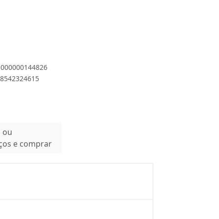
 1000000144826
898542324615
n ou
eços e comprar