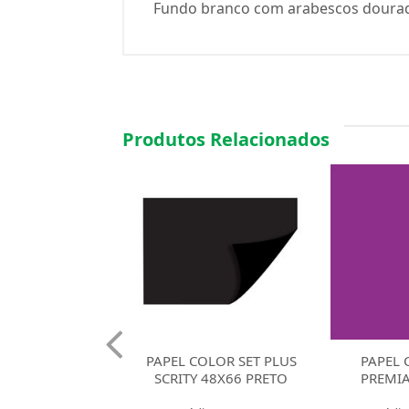
Fundo branco com arabescos dourad
Produtos Relacionados
COLOR SET PLUS
PAPEL COLOR SET
PAPEL CO
Y 48X66 PRETO
PREMIATTA ROXO
SCRITY 48