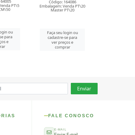
164086
Código: 164087
Código: 164
enda PT\20
Embalagem: Venda PT\20
Embalagem: Ven
PT\20
Master PT\20
Master PT\
login ou
Faça seu login ou
Faça seu log
se para
cadastre-se para
cadastre-se 
ços e
ver preços e
ver preços
rar
comprar
comprar
ORIAS
FALE CONOSCO
E-MAIL
Enviar E-mail